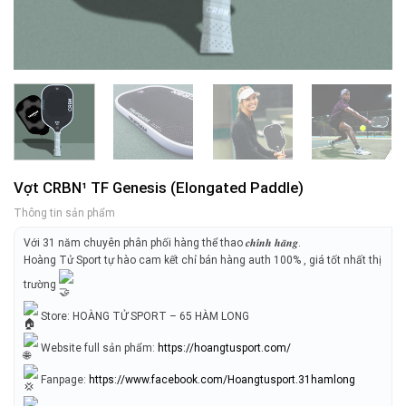
Vợt CRBN¹ TF Genesis (Elongated Paddle)
Thông tin sản phẩm
Với 31 năm chuyên phân phối hàng thể thao 𝒄𝒉𝒊́𝒏𝒉 𝒉𝒂̃𝒏𝒈.
Hoàng Tử Sport tự hào cam kết chỉ bán hàng auth 100% , giá tốt nhất thị
trường
Store: HOÀNG TỬ SPORT – 65 HÀM LONG
Website full sản phẩm:
https://hoangtusport.com/
Fanpage:
https://www.facebook.com/Hoangtusport.31hamlong