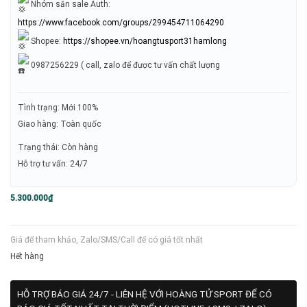
Nhóm săn sale Auth:
https://www.facebook.com/groups/299454711064290
Shopee:
https://shopee.vn/hoangtusport31hamlong
0987256229 ( call, zalo để được tư vấn chất lượng
Tình trạng: Mới 100%
Giao hàng: Toàn quốc
Trạng thái: Còn hàng
Hỗ trợ tư vấn: 24/7
5.300.000
₫
Giá để tham khảo, Zalo/SMS/Call để có giá tốt nhất
Hết hàng
HỖ TRỢ BÁO GIÁ 24/7 - LIÊN HỆ VỚI HOÀNG TỬ SPORT ĐỂ CÓ