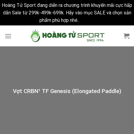
Hoàng Tử Sport đang diễn ra chương trình khuyến mãi cực hấp
dẫn Sale từ 299k-499k-699k. Hãy vào mục SALE và chọn sản
phẩm phù hợp nhé..
Bỏ qua
Skip
to
content
Vợt CRBN¹ TF Genesis (Elongated Paddle)