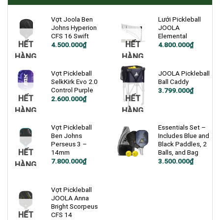
Vợt Joola Ben
Lưới Pickleball
Johns Hyperion
JOOLA
CFS 16 Swift
Elemental
HẾT
HẾT
Giá
Giá
4.500.000
₫
4.800.000
₫
gốc
hiện
HÀNG
HÀNG
là:
tại
5.600.000₫.
là:
4.500.000₫.
Vợt Pickleball
JOOLA Pickleball
SelkKirk Evo 2.0
Ball Caddy
Control Purple
3.799.000
₫
HẾT
HẾT
Giá
Giá
2.600.000
₫
gốc
hiện
HÀNG
HÀNG
là:
tại
5.800.000₫.
là:
2.600.000₫.
Vợt Pickleball
Essentials Set –
Ben Johns
Includes Blue and
Perseus 3 –
Black Paddles, 2
HẾT
14mm
Balls, and Bag
Giá
Giá
7.800.000
₫
3.500.000
₫
HÀNG
gốc
hiện
là:
tại
4.000.000₫.
là:
3.500.000₫.
Vợt Pickleball
JOOLA Anna
Bright Scorpeus
HẾT
CFS 14