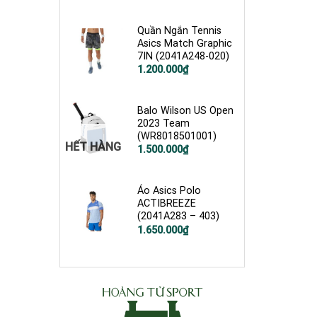
Quần Ngắn Tennis
Asics Match Graphic
7IN (2041A248-020)
1.200.000
₫
Balo Wilson US Open
2023 Team
(WR8018501001)
HẾT HÀNG
1.500.000
₫
Áo Asics Polo
ACTIBREEZE
(2041A283 – 403)
1.650.000
₫