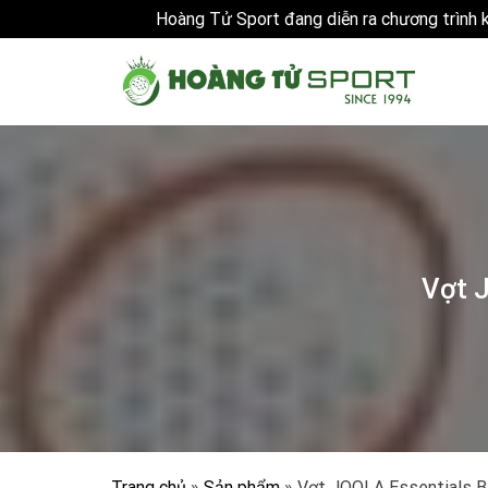
Hoàng Tử Sport đang diễn ra chương trình
Skip
to
content
Vợt J
Trang chủ
»
Sản phẩm
»
Vợt JOOLA Essentials Bl