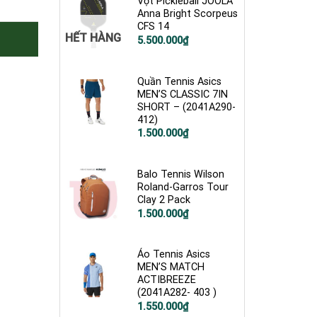
Vợt Pickleball JOOLA
Anna Bright Scorpeus
CFS 14
HẾT HÀNG
5.500.000
₫
Quần Tennis Asics
MEN’S CLASSIC 7IN
SHORT – (2041A290-
412)
1.500.000
₫
Balo Tennis Wilson
Roland-Garros Tour
Clay 2 Pack
1.500.000
₫
Áo Tennis Asics
MEN’S MATCH
ACTIBREEZE
(2041A282- 403 )
1.550.000
₫