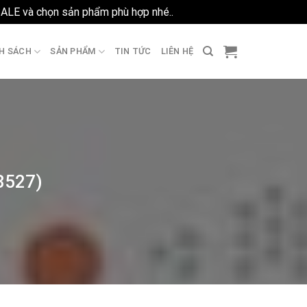
SALE và chọn sản phẩm phù hợp nhé..
Bỏ qua
H SÁCH
SẢN PHẨM
TIN TỨC
LIÊN HỆ
18527)