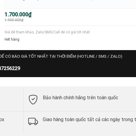
Giá
Giá
1.700.000
₫
gốc
hiện
1.900.000
₫
là:
tại
1.900.000₫.
là:
1.700.000₫.
Giá để tham khảo, Zalo/SMS/Call để có giá tốt nhất
Hết hàng
ĐỂ CÓ BÁO GIÁ TỐT NHẤT TẠI THỜI ĐIỂM (HOTLINE / SMS / ZALO)
87256229
Bảo hành chính hãng trên toàn quốc
ox
Giao hàng toàn quốc tất cả các ngày trong 