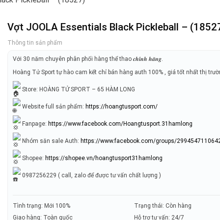
Vợt JOOLA Essentials Black Pickleball – (1852
Thông tin sản phẩm
Với 30 năm chuyên phân phối hàng thể thao 𝒄𝒉𝒊́𝒏𝒉 𝒉𝒂̃𝒏𝒈.
Hoàng Tử Sport tự hào cam kết chỉ bán hàng auth 100% , giá tốt nhất thị trư
Store: HOÀNG TỬ SPORT – 65 HÀM LONG
Website full sản phẩm:
https://hoangtusport.com/
Fanpage:
https://www.facebook.com/Hoangtusport.31hamlong
Nhóm săn sale Auth:
https://www.facebook.com/groups/299454711064
Shopee:
https://shopee.vn/hoangtusport31hamlong
0987256229 ( call, zalo để được tư vấn chất lượng )
Tình trạng: Mới 100%
Trạng thái: Còn hàng
Giao hàng: Toàn quốc
Hỗ trợ tư vấn: 24/7