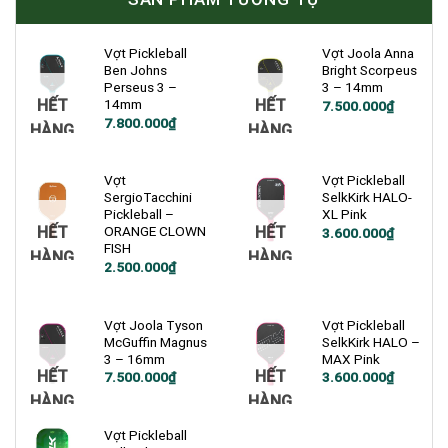
Vợt Pickleball
Vợt Joola Anna
Ben Johns
Bright Scorpeus
Perseus 3 –
3 – 14mm
HẾT
HẾT
14mm
7.500.000
₫
7.800.000
₫
HÀNG
HÀNG
Vợt
Vợt Pickleball
SergioTacchini
SelkKirk HALO-
Pickleball –
XL Pink
HẾT
HẾT
ORANGE CLOWN
Giá
Giá
3.600.000
₫
gốc
hiện
FISH
HÀNG
HÀNG
là:
tại
Giá
Giá
2.500.000
₫
4.900.000₫.
là:
gốc
hiện
3.600.000₫.
là:
tại
3.000.000₫.
là:
2.500.000₫.
Vợt Joola Tyson
Vợt Pickleball
McGuffin Magnus
SelkKirk HALO –
3 – 16mm
MAX Pink
HẾT
HẾT
Giá
Giá
7.500.000
₫
3.600.000
₫
gốc
hiện
HÀNG
HÀNG
là:
tại
4.900.000₫.
là:
3.600.000₫.
Vợt Pickleball