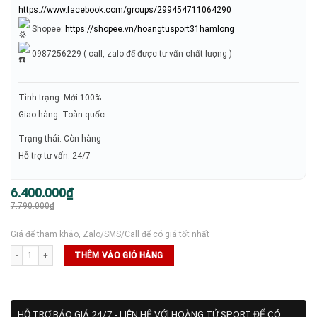
https://www.facebook.com/groups/299454711064290
Shopee:
https://shopee.vn/hoangtusport31hamlong
0987256229 ( call, zalo để được tư vấn chất lượng )
Tình trạng: Mới 100%
Giao hàng: Toàn quốc
Trạng thái: Còn hàng
Hỗ trợ tư vấn: 24/7
Giá
Giá
6.400.000
₫
gốc
hiện
7.790.000
₫
là:
tại
7.790.000₫.
là:
6.400.000₫.
Giá để tham khảo, Zalo/SMS/Call để có giá tốt nhất
Vợt Joola Perseus Pro IV 16mm - Asia Colorway số lượng
THÊM VÀO GIỎ HÀNG
HỖ TRỢ BÁO GIÁ 24/7 - LIÊN HỆ VỚI HOÀNG TỬ SPORT ĐỂ CÓ