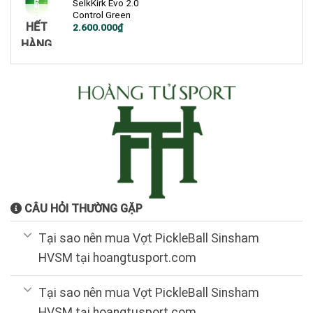
SelkKirk Evo 2.0
Control Green
HẾT
Giá
Giá
2.600.000
₫
gốc
hiện
HÀNG
là:
tại
5.800.000₫.
là:
2.600.000₫.
CÂU HỎI THƯỜNG GẶP
Tại sao nên mua Vợt PickleBall Sinsham
HVSM tại hoangtusport.com
Tại sao nên mua Vợt PickleBall Sinsham
HVSM tại hoangtusport.com