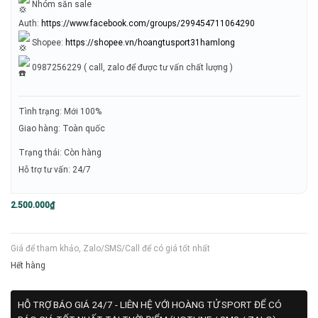
Nhóm săn sale
Auth:
https://www.facebook.com/groups/299454711064290
Shopee:
https://shopee.vn/hoangtusport31hamlong
0987256229 ( call, zalo để được tư vấn chất lượng )
Tình trạng: Mới 100%
Giao hàng: Toàn quốc
Trạng thái: Còn hàng
Hỗ trợ tư vấn: 24/7
2.500.000
₫
Giá để tham khảo, Zalo/SMS/Call để có giá tốt nhất
Hết hàng
HỖ TRỢ BÁO GIÁ 24/7 - LIÊN HỆ VỚI HOÀNG TỬ SPORT ĐỂ CÓ