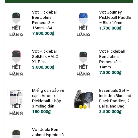
Vợt Pickleball
Vợt Journey
Ben Johns
Pickleball Paddle
Perseus 3 –
– Blue 10mm
HẾT
HẾT
16mm USA
Giá
Giá
1.700.000
₫
gốc
hiện
7.800.000
₫
HÀNG
HÀNG
là:
tại
1.900.000₫.
là:
1.700.000₫.
Vợt Pickleball
Vợt Pickleball
SelkKirk HALO-
Ben Johns
XL Pink
Perseus 3 –
HẾT
HẾT
14mm
Giá
Giá
3.600.000
₫
gốc
hiện
7.800.000
₫
HÀNG
HÀNG
là:
tại
4.900.000₫.
là:
3.600.000₫.
Miếng dán bảo vệ
Essentials Set –
cạnh Arronax
Includes Blue and
Pickleball 1 hộp
Black Paddles, 2
HẾT
3 miếng dán
Balls, and Bag
Giá
Giá
180.000
₫
3.500.000
₫
HÀNG
gốc
hiện
là:
tại
4.000.000₫.
là:
3.500.000₫.
Vợt Joola Ben
Johns Hyperion 3