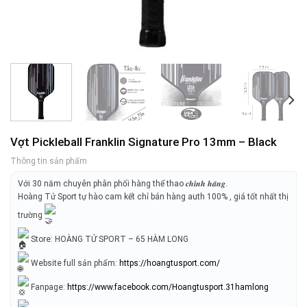
Vợt Pickleball Franklin Signature Pro 13mm – Black
Thông tin sản phẩm
Với 30 năm chuyên phân phối hàng thể thao 𝒄𝒉𝒊́𝒏𝒉 𝒉𝒂̃𝒏𝒈.
Hoàng Tử Sport tự hào cam kết chỉ bán hàng auth 100% , giá tốt nhất thị
trường
Store: HOÀNG TỬ SPORT – 65 HÀM LONG
Website full sản phẩm:
https://hoangtusport.com/
Fanpage:
https://www.facebook.com/Hoangtusport.31hamlong