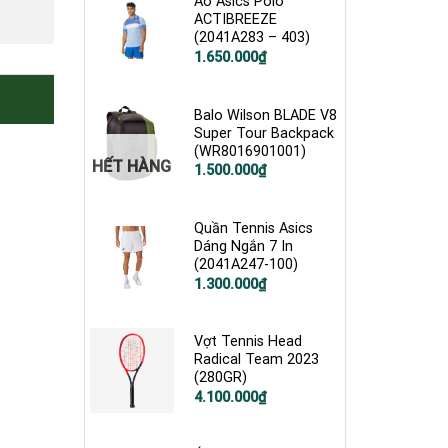
Áo Asics Polo
ACTIBREEZE
(2041A283 – 403)
1.650.000
₫
Balo Wilson BLADE V8
Super Tour Backpack
(WR8016901001)
HẾT HÀNG
Giá
Giá
1.500.000
₫
gốc
hiện
là:
tại
2.200.000₫.
là:
1.500.000₫.
Quần Tennis Asics
Dáng Ngắn 7 In
(2041A247-100)
Giá
Giá
1.300.000
₫
gốc
hiện
là:
tại
1.800.000₫.
là:
1.300.000₫.
Vợt Tennis Head
Radical Team 2023
(280GR)
4.100.000
₫