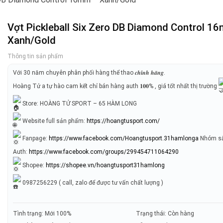
Vợt Pickleball Six Zero DB Diamond Control 1
Xanh/Gold
Thông tin sản phẩm
Với 30 năm chuyên phân phối hàng thể thao 𝒄𝒉𝒊́𝒏𝒉 𝒉𝒂̃𝒏𝒈.
Hoàng Tử a tự hào cam kết chỉ bán hàng auth 𝟏𝟎𝟎% , giá tốt nhất thị trường
Store: HOÀNG TỬ SPORT – 65 HÀM LONG
Website full sản phẩm:
https://hoangtusport.com/
Fanpage:
https://www.facebook.com/Hoangtusport.31hamlonga
Nhóm să
Auth:
https://www.facebook.com/groups/299454711064290
Shopee:
https://shopee.vn/hoangtusport31hamlong
0987256229 ( call, zalo để được tư vấn chất lượng )
Tình trạng: Mới 100%
Trạng thái: Còn hàng