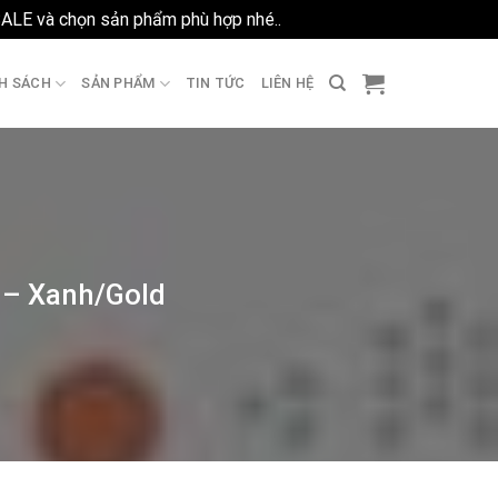
SALE và chọn sản phẩm phù hợp nhé..
Bỏ qua
H SÁCH
SẢN PHẨM
TIN TỨC
LIÊN HỆ
 – Xanh/Gold