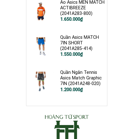
Áo Asics MEN MATCH
ACTIBREEZE
(2041A283-800)
1.650.000
₫
Quần Asics MATCH
7IN SHORT
(2041A285-414)
1.550.000
₫
Quần Ngắn Tennis
Asics Match Graphic
7IN (2041A248-020)
1.200.000
₫