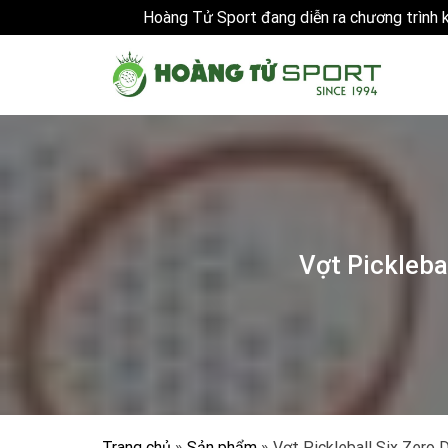
Hoàng Tử Sport đang diễn ra chương trình
Skip
to
content
Vợt Pickleb
Trang chủ
»
Sản phẩm
»
Vợt Pickleball Six Zero