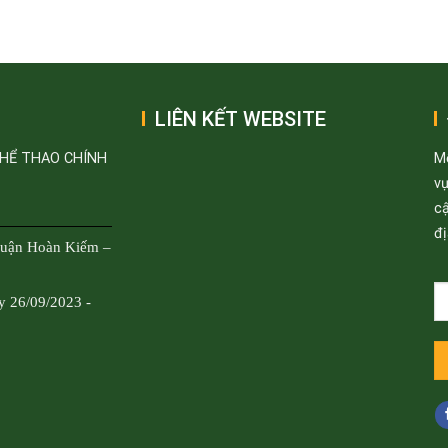
LIÊN KẾT WEBSITE
THỂ THAO CHÍNH
M
v
cậ
đị
Quận Hoàn Kiếm –
y 26/09/2023 -