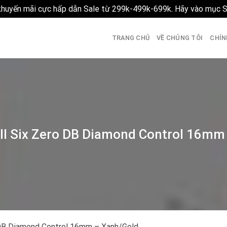
 khuyến mãi cực hấp dẫn Sale từ 299k-499k-699k. Hãy vào mục 
TRANG CHỦ
VỀ CHÚNG TÔI
CHÍN
all Six Zero DB Diamond Control 16mm
 DB Diamond Control 16mm – Xanh/Gold