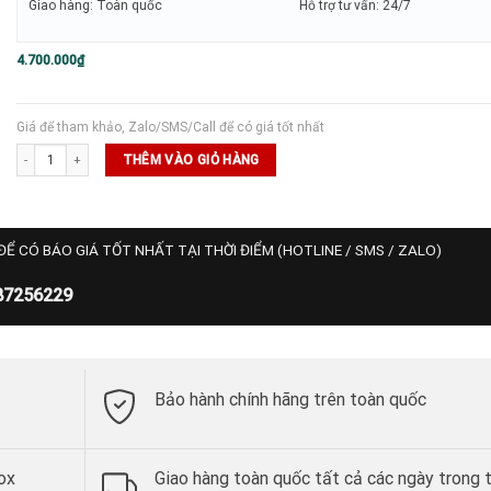
Giao hàng: Toàn quốc
Hỗ trợ tư vấn: 24/7
4.700.000
₫
Giá để tham khảo, Zalo/SMS/Call để có giá tốt nhất
Vợt Pickleball Six Zero DB Diamond Control 16mm - Xanh/Gold số lượng
THÊM VÀO GIỎ HÀNG
ĐỂ CÓ BÁO GIÁ TỐT NHẤT TẠI THỜI ĐIỂM (HOTLINE / SMS / ZALO)
87256229
Bảo hành chính hãng trên toàn quốc
ox
Giao hàng toàn quốc tất cả các ngày trong 