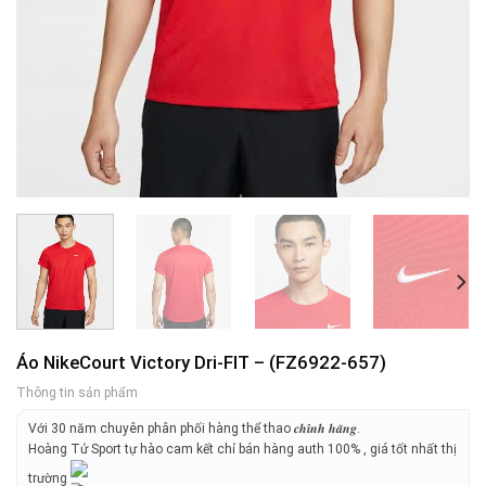
Áo NikeCourt Victory Dri-FIT – (FZ6922-657)
Thông tin sản phẩm
Với 30 năm chuyên phân phối hàng thể thao 𝒄𝒉𝒊́𝒏𝒉 𝒉𝒂̃𝒏𝒈.
Hoàng Tử Sport tự hào cam kết chỉ bán hàng auth 100% , giá tốt nhất thị
trường