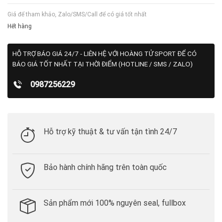
Giá để tham khảo, Zalo/SMS/Call để có giá tốt nhất
Hết hàng
HỖ TRỢ BÁO GIÁ 24/7 - LIÊN HỆ VỚI HOÀNG TỬ SPORT ĐỂ CÓ
BÁO GIÁ TỐT NHẤT TẠI THỜI ĐIỂM (HOTLINE / SMS / ZALO)
0987256229
Hỗ trợ kỹ thuật & tư vấn tận tình 24/7
Bảo hành chính hãng trên toàn quốc
Sản phẩm mới 100% nguyên seal, fullbox