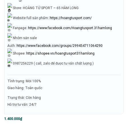
Store: HOÀNG TỬ SPORT – 65 HÀM LONG
Website full sản phẩm:
https://hoangtusport.com/
Fanpage:
https://www.facebook.com/Hoangtusport.31hamlong
Nhóm săn sale
Auth:
https://www.facebook.com/groups/299454711064290
Shopee:
https://shopee.vn/hoangtusport31hamlong
0987256229 ( call, zalo để được tư vấn chất lượng )
Tình trạng: Mới 100%
Giao hàng: Toàn quốc
Trạng thái: Còn hàng
Hỗ trợ tư vấn: 24/7
1.400.000
₫