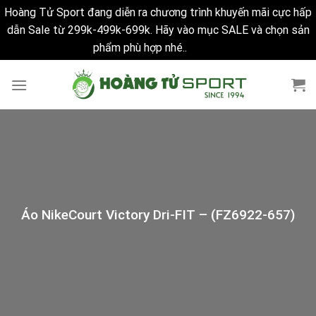
Hoàng Tử Sport đang diễn ra chương trình khuyến mãi cực hấp
dẫn Sale từ 299k-499k-699k. Hãy vào mục SALE và chọn sản
phẩm phù hợp nhé..
Bỏ qua
Skip
to
content
Áo NikeCourt Victory Dri-FIT – (FZ6922-657)