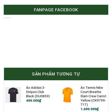
FANPAGE FACEBOOK
SẢN PHẨM TƯƠNG TỰ
Áo Adidas 3-
Áo Tennis Nike
Stripes Club
Court Breathe
Black (DU0859)
Slam Crew Carrot
Yellow (CK9799-
Giá
Giá
499.000
₫
gốc
hiện
717)
là:
tại
Giá
Giá
1.699.999
₫
750.000₫.
là: