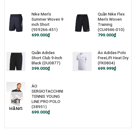
gốc
hiện
499.000₫.
là:
tại
2.600.000₫.
là:
1.699.999₫.
Nike Men’s
Quần Nike Flex
Summer Woven 9
Men’s Woven
inch Short
Training
(939266-451)
(CU4946-010)
Giá
Giá
Giá
Giá
699.000
₫
799.000
₫
gốc
hiện
gốc
hiện
là:
tại
là:
tại
1.200.000₫.
là:
1.200.000₫.
là:
699.000₫.
799.000₫.
Quần Adidas
Áo Adidas Polo
Short Club 9-Inch
FreeLift Heat Dry
Black (DU0877)
(FK0804)
Giá
Giá
Giá
Giá
399.000
₫
699.999
₫
gốc
hiện
gốc
hiện
là:
tại
là:
tại
900.000₫.
là:
1.900.000₫.
là:
399.000₫.
699.999₫.
ÁO
SERGIOTACCHINI
TENNIS YOUNG
HẾT
LINE PRO POLO
(38951)
HÀNG
699.000
₫