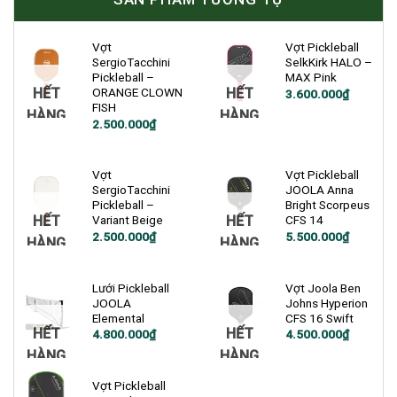
Vợt
Vợt Pickleball
SergioTacchini
SelkKirk HALO –
Pickleball –
MAX Pink
HẾT
HẾT
ORANGE CLOWN
Giá
Giá
3.600.000
₫
gốc
hiện
FISH
HÀNG
HÀNG
là:
tại
Giá
Giá
2.500.000
₫
4.900.000₫.
là:
gốc
hiện
3.600.000₫.
là:
tại
3.000.000₫.
là:
2.500.000₫.
Vợt
Vợt Pickleball
SergioTacchini
JOOLA Anna
Pickleball –
Bright Scorpeus
HẾT
HẾT
Variant Beige
CFS 14
Giá
Giá
2.500.000
₫
5.500.000
₫
HÀNG
HÀNG
gốc
hiện
là:
tại
3.000.000₫.
là:
2.500.000₫.
Lưới Pickleball
Vợt Joola Ben
JOOLA
Johns Hyperion
Elemental
CFS 16 Swift
HẾT
HẾT
Giá
Giá
4.800.000
₫
4.500.000
₫
gốc
hiện
HÀNG
HÀNG
là:
tại
5.600.000₫.
là:
4.500.000₫.
Vợt Pickleball