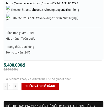
https://www.facebook.com/groups/299454711064290
Shopee:
https://shopee.vn/hoangtusport31hamlong
0987256229 ( call, zalo để được tư vấn chất lượng )
Tình trạng: Mới 100%
Giao hàng: Toàn quốc
Trạng thái: Còn hàng
Hỗ trợ tư vấn: 24/7
Giá
Giá
5.400.000
₫
gốc
hiện
6.990.000
₫
là:
tại
6.990.000₫.
là:
5.400.000₫.
Giá để tham khảo, Zalo/SMS/Call để có giá tốt nhất
Vợt Pickleball Joola Hyperion IV 16mm số lượng
THÊM VÀO GIỎ HÀNG
HỖ TRỢ BÁO GIÁ 24/7 - LIÊN HỆ VỚI HOÀNG TỬ SPORT ĐỂ CÓ