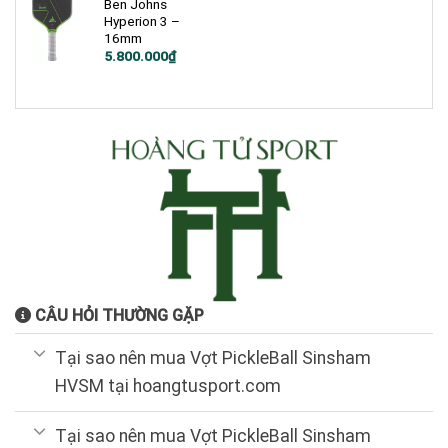
Ben Johns
Hyperion 3 –
16mm
Giá
Giá
5.800.000
₫
gốc
hiện
là:
tại
7.200.000₫.
là:
5.800.000₫.
CÂU HỎI THƯỜNG GẶP
Tại sao nên mua Vợt PickleBall Sinsham
HVSM tại hoangtusport.com
Tại sao nên mua Vợt PickleBall Sinsham