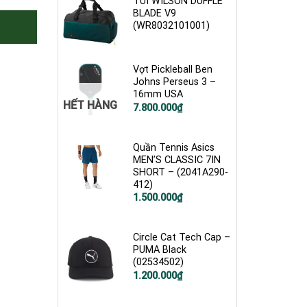
TÚI WILSON DUFFLE
BLADE V9
(WR8032101001)
Vợt Pickleball Ben
Johns Perseus 3 –
16mm USA
HẾT HÀNG
7.800.000
₫
Quần Tennis Asics
MEN’S CLASSIC 7IN
SHORT – (2041A290-
412)
1.500.000
₫
Circle Cat Tech Cap –
PUMA Black
(02534502)
1.200.000
₫