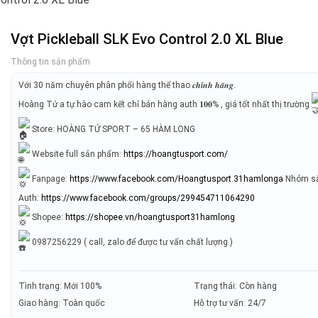
Vợt Pickleball SLK Evo Control 2.0 XL Blue
Thông tin sản phẩm
Với 30 năm chuyên phân phối hàng thể thao 𝒄𝒉𝒊́𝒏𝒉 𝒉𝒂̃𝒏𝒈.
Hoàng Tử a tự hào cam kết chỉ bán hàng auth 𝟏𝟎𝟎% , giá tốt nhất thị trường
Store: HOÀNG TỬ SPORT – 65 HÀM LONG
Website full sản phẩm:
https://hoangtusport.com/
Fanpage:
https://www.facebook.com/Hoangtusport.31hamlonga
Nhóm să
Auth:
https://www.facebook.com/groups/299454711064290
Shopee:
https://shopee.vn/hoangtusport31hamlong
0987256229 ( call, zalo để được tư vấn chất lượng )
Tình trạng: Mới 100%
Trạng thái: Còn hàng
Giao hàng: Toàn quốc
Hỗ trợ tư vấn: 24/7