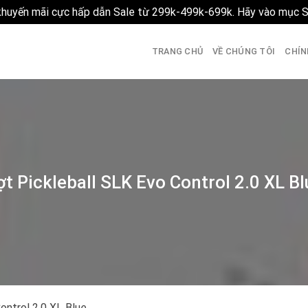
 khuyến mãi cực hấp dẫn Sale từ 299k-499k-699k. Hãy vào mục 
TRANG CHỦ
VỀ CHÚNG TÔI
CHÍN
ợt Pickleball SLK Evo Control 2.0 XL Bl
ontrol 2.0 XL Blue