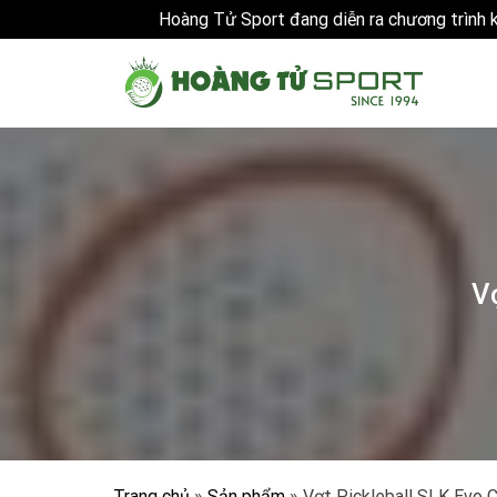
Hoàng Tử Sport đang diễn ra chương trình
Skip
to
content
V
Trang chủ
»
Sản phẩm
»
Vợt Pickleball SLK Evo C