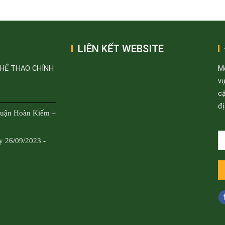
LIÊN KẾT WEBSITE
THỂ THAO CHÍNH
M
v
cậ
đị
Quận Hoàn Kiếm –
y 26/09/2023 -