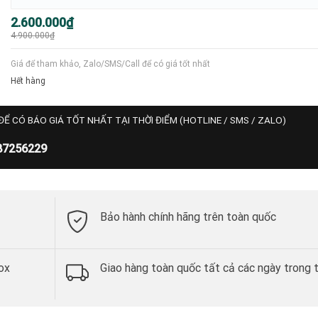
Giá
Giá
2.600.000
₫
gốc
hiện
4.900.000
₫
là:
tại
4.900.000₫.
là:
2.600.000₫.
Giá để tham khảo, Zalo/SMS/Call để có giá tốt nhất
Hết hàng
ĐỂ CÓ BÁO GIÁ TỐT NHẤT TẠI THỜI ĐIỂM (HOTLINE / SMS / ZALO)
87256229
Bảo hành chính hãng trên toàn quốc
ox
Giao hàng toàn quốc tất cả các ngày trong 