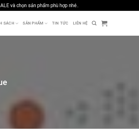
SALE và chọn sản phẩm phù hợp nhé..
Bỏ qua
H SÁCH
SẢN PHẨM
TIN TỨC
LIÊN HỆ
ue